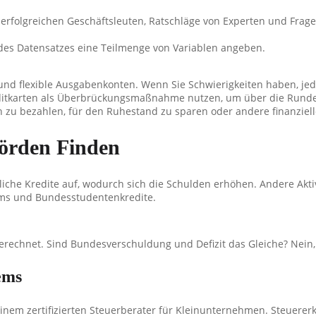
 erfolgreichen Geschäftsleuten, Ratschläge von Experten und Frag
es Datensatzes eine Teilmenge von Variablen angeben.
und flexible Ausgabenkonten. Wenn Sie Schwierigkeiten haben, je
Kreditkarten als Überbrückungsmaßnahme nutzen, um über die Run
 zu bezahlen, für den Ruhestand zu sparen oder andere finanziell
örden Finden
liche Kredite auf, wodurch sich die Schulden erhöhen. Andere Akt
ums und Bundesstudentenkredite.
mgerechnet. Sind Bundesverschuldung und Defizit das Gleiche? Nein, 
ems
einem zertifizierten Steuerberater für Kleinunternehmen. Steuererk