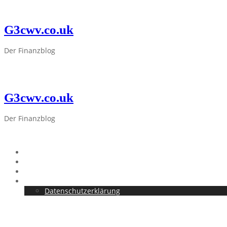
Skip
to
G3cwv.co.uk
content
Der Finanzblog
G3cwv.co.uk
Der Finanzblog
Startseite
Allgemein
Finanzen
Impressum
Datenschutzerklärung