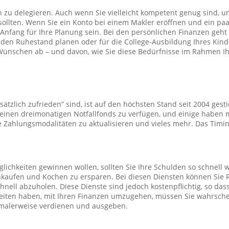
n zu delegieren. Auch wenn Sie vielleicht kompetent genug sind, um
n sollten. Wenn Sie ein Konto bei einem Makler eröffnen und ein pa
nfang für Ihre Planung sein. Bei den persönlichen Finanzen geht es
für den Ruhestand planen oder für die College-Ausbildung Ihres Ki
ünschen ab – und davon, wie Sie diese Bedürfnisse im Rahmen Ihre
tzlich zufrieden” sind, ist auf den höchsten Stand seit 2004 gest
er einen dreimonatigen Notfallfonds zu verfügen, und einige ha
 Zahlungsmodalitäten zu aktualisieren und vieles mehr. Das Timing
glichkeiten gewinnen wollen, sollten Sie Ihre Schulden so schnell 
kaufen und Kochen zu ersparen. Bei diesen Diensten können Sie R
schnell abzuholen. Diese Dienste sind jedoch kostenpflichtig, so 
eiten haben, mit Ihren Finanzen umzugehen, müssen Sie wahrscheinl
rmalerweise verdienen und ausgeben.